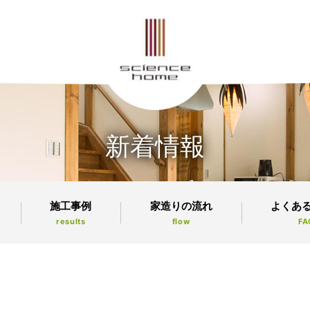
新着情報
施工事例
家造りの流れ
よくあ
results
flow
FA