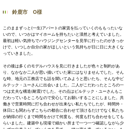
鈴鹿市 O様
このままずっと(一生)アパートの家賃を払っていくのももったいな
いので、いつかはマイホームを持ちたいと漠然と考えていました。
最初は軽い気持ちでハウジングセンターを見学に行ったのがきっか
けで、いつしか自分の家がほしいという気持ちが日に日に大きくな
っていきました。
その後は多くのモデルハウスを見に行きましたが色々と制約があ
り、なかなか二人が思い描いていた家にはなりませんでした。そん
な時、地元の工務店でも話を聞いてみようと思いたち、そんな中ビ
ルテック・ユーさんに出会いました。二人がこだわったところの一
つは丈夫な構造(耐震)でした。その点はビルテック・ユーさんもこ
だわっているところなので安心してお願いすることにしました。共
働きで営業時間に打ち合わせが出来ない私たちでしたが、時間外・
休日にも関わらずこちらの都合に合わせて頂けるだけでなく私たち
が納得の行くまで時間をかけて何度も、何度も打ち合わせをしても
らいました。建築中も現場で細かい所まで一つ一つ確認しながら少